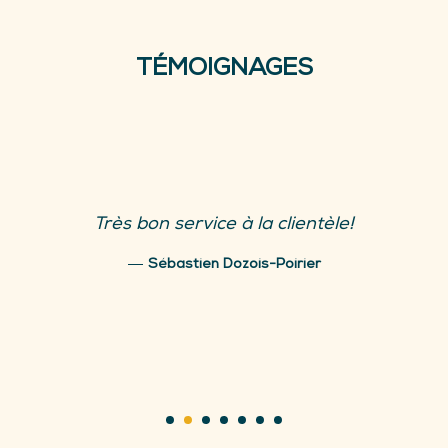
TÉMOIGNAGES
Ce fût un plaisir de collaborer av
le!
l'équipe pour une transaction immobi
acheteurs et vendeurs sont tous
Sabrina Lapierre