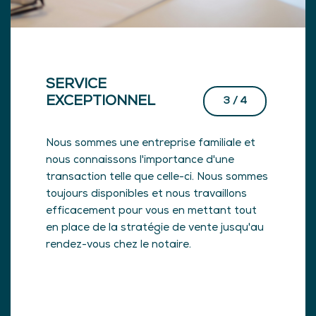
SERVICE
VI
EXCEPTIONNEL
3 / 4
Nou
Nous sommes une entreprise familiale et
pou
nous connaissons l'importance d'une
per
transaction telle que celle-ci. Nous sommes
web
r de
toujours disponibles et nous travaillons
Nou
son
efficacement pour vous en mettant tout
vas
t
en place de la stratégie de vente jusqu'au
d'i
doit
rendez-vous chez le notaire.
en 
s
per
à v